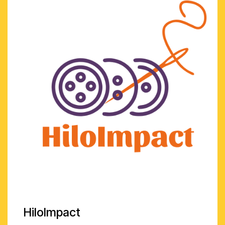
HiloImpact